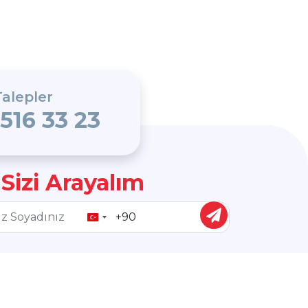
alepler
 516 33 23
 Sizi Arayalım
Turkey
+90
Bizi Takip Edin