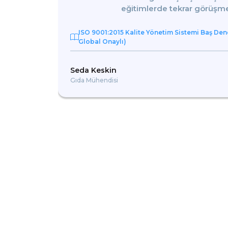
ortamı
eğitimlerde tekrar görüşm
li bir
se
ğitimi
ISO 9001:2015 Kalite Yönetim Sistemi Baş Den
Global Onaylı)
Seda Keskin
07/2026
Gıda Mühendisi