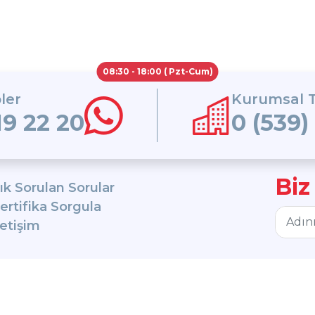
08:30 - 18:00 ( Pzt-Cum)
ler
Kurumsal T
19 22 20
0 (539)
Biz
ık Sorulan Sorular
ertifika Sorgula
letişim