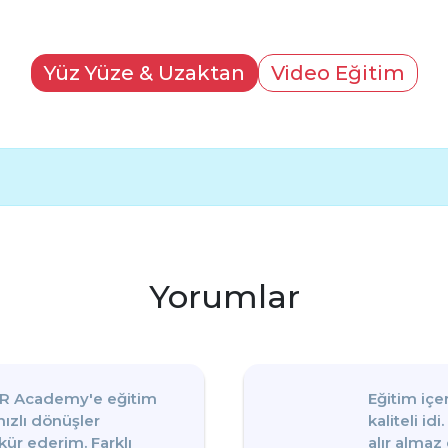
Yüz Yüze & Uzaktan
Video Eğitim
Yorumlar
CTR Academy'e eğitim
Eğitim içe
ızlı dönüşler
kaliteli id
kür ederim. Farklı
alır almaz