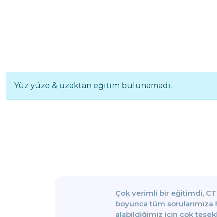
Yüz yüze & uzaktan eğitim bulunamadı.
şekli,
Çok verimli bir eğitimdi, 
dar
boyunca tüm sorularımıza h
alabildiğimiz için çok teşek