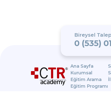
Bireysel Talep
0 (535) 0
Ana Sayfa
S
Kurumsal
S
Eğitim Arama
İ
Eğitim Programı
CTR Academy,
Exemplar
Global onaylı
bir eğitim
sağlayıcısıdır.