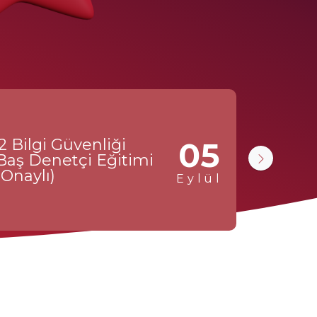
Uzakt
2 Bilgi Güvenliği
05
ISO 90
Baş Denetçi Eğitimi
Baş De
Onaylı)
Onaylı)
Eylül
Eğitim De