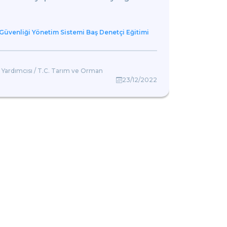
Güvenliği Yönetim Sistemi Baş Denetçi Eğitimi
ISO 
Gizem 
 Yardımcısı / T.C. Tarım ve Orman
23/12/2022
Çevre M