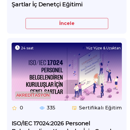
Şartlar İç Denetçi Eğitimi
İncele
24 saat
Yüz Yüze & Uzaktan
AKREDİTASYON
0
335
Sertifikalı Eğitim
ISO/IEC 17024:2026 Personel