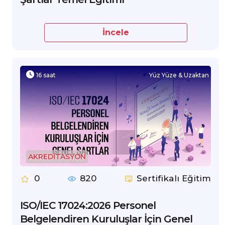
İncele
16 saat
Yüz Yüze & Uzaktan
AKREDİTASYON
0
820
Sertifikalı Eğitim
ISO/IEC 17024:2026 Personel
Belgelendiren Kuruluşlar İçin Genel