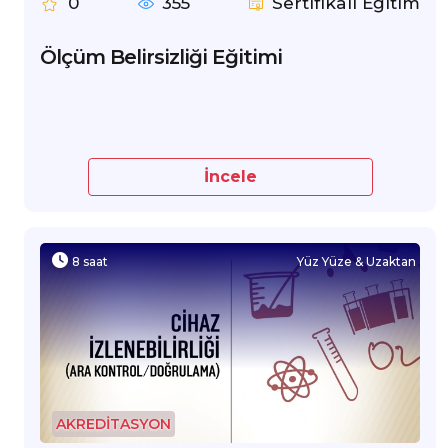
0
355
Sertifikalı Eğitim
Ölçüm Belirsizliği Eğitimi
İncele
8 saat
Yüz Yüze & Uzaktan
AKREDİTASYON