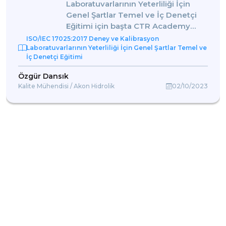
Laboratuvarlarının Yeterliliği İçin
Genel Şartlar Temel ve İç Denetçi
Eğitimi için başta CTR Academy
firmasına, eğitimin başından sonuna
ISO/IEC 17025:2017 Deney ve Kalibrasyon
kadar bizi detaylı bilgilendiren
Laboratuvarlarının Yeterliliği İçin Genel Şartlar Temel ve
İç Denetçi Eğitimi
Handan Hayrabolulu Hanım'a ve
eğitimi interaktif olarak
Özgür Dansık
gerçekleştirerek eğitimin daha
Kalite Mühendisi / Akon Hidrolik
02/10/2023
verimli geçmesini sağlayan Meltem
Günay hocamıza çok teşekkür
ederim. Çalıştığımız firmada her ne
kadar ISO 9001, ISO 14001 ve ISO
45001 Entegre Yönetim Sistemi olsa
da ISO 17025 konusunda da
bilgilenmemiz, ekip olarak bizim
laboratuvar çalışmalarındaki bakış
açımızı değiştirdi.