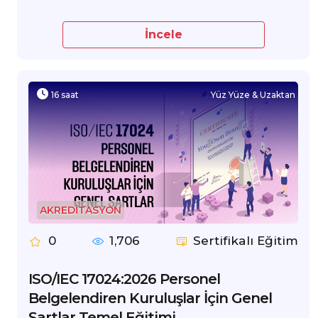
İncele
16 saat
Yüz Yüze & Uzaktan
AKREDİTASYON
0
1,706
Sertifikalı Eğitim
ISO/IEC 17024:2026 Personel
Belgelendiren Kuruluşlar İçin Genel
Şartlar Temel Eğitimi