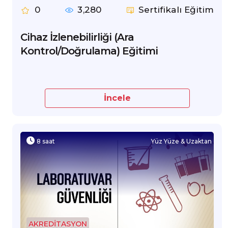
0
3,280
Sertifikalı Eğitim
Cihaz İzlenebilirliği (Ara
Kontrol/Doğrulama) Eğitimi
İncele
8 saat
Yüz Yüze & Uzaktan
AKREDİTASYON