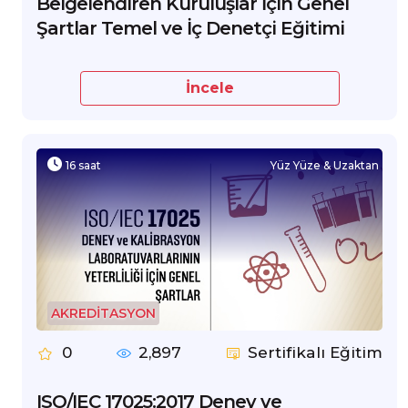
Belgelendiren Kuruluşlar İçin Genel
Şartlar Temel ve İç Denetçi Eğitimi
İncele
16 saat
Yüz Yüze & Uzaktan
AKREDİTASYON
0
2,897
Sertifikalı Eğitim
ISO/IEC 17025:2017 Deney ve