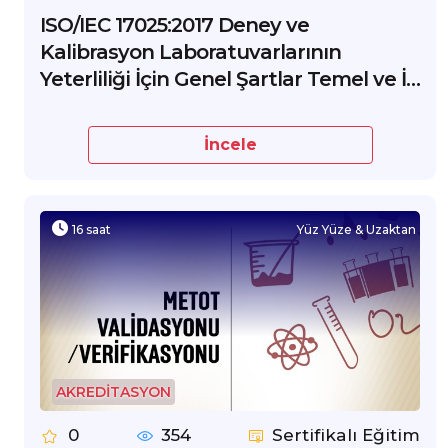
ISO/IEC 17025:2017 Deney ve
Kalibrasyon Laboratuvarlarının
Yeterliliği İçin Genel Şartlar Temel ve İç
Denetçi Eğitimi
İncele
16 saat
Yüz Yüze & Uzaktan
AKREDİTASYON
0
354
Sertifikalı Eğitim