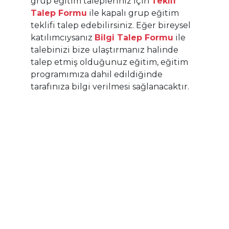
grup eğitim talepleriniz için
Teklif
Eğitimin Süresi:
Talep Formu
ile kapalı grup eğitim
16 saat (2 gün)
teklifi talep edebilirsiniz. Eğer bireysel
Eğitimin İçeriği:
katılımcıysanız
Bilgi Talep Formu
ile
İnternet nasıl ortaya çıktı?
talebinizi bize ulaştırmanız halinde
Bilgisayar ağları ve temel bileşenleri anlamak
talep etmiş olduğunuz eğitim, eğitim
OSI 7 katmanı temelinde protokoller, terimler ve
programımıza dahil edildiğinde
tanımlar
Bilgi güvenliği için CIA (gizlilik, bütünlük,
tarafınıza bilgi verilmesi sağlanacaktır.
erişilebilirlik) temelinde dikkat edilmesi
gerekenler
Pratik çalışmalar
Sertifika:
Eğitimin en az %80'ine katılım sağlayan
katılımcılarımıza katılım sertifikası düzenlenecektir.