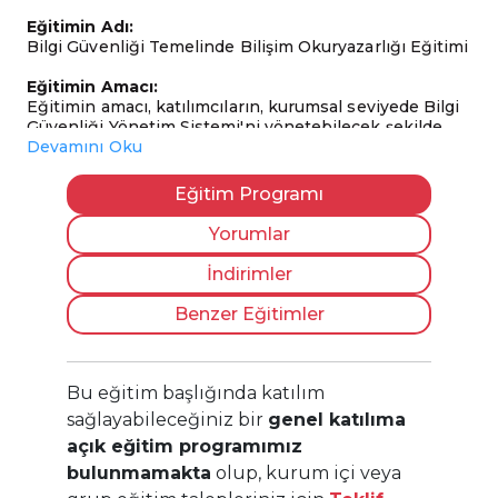
Eğitimin Adı:
Bilgi Güvenliği Temelinde Bilişim Okuryazarlığı Eğitimi
Eğitimin Amacı:
Eğitimin amacı, katılımcıların, kurumsal seviyede Bilgi
Güvenliği Yönetim Sistemi'ni yönetebilecek şekilde,
gerekli olan temel bilgi teknolojileri alt yapısına sahip
Devamını Oku
olmalarını sağlamaktır.
Eğitim Programı
Hedef Kitle:
Bilgi Güvenliği Yönetim Sistemi'ni uygulamaya
Yorumlar
başlayacak veya geçiş yapacak olan kuruluş çalışanları,
Bilgi Güvenliği Yönetim Sistemi'ni uygulayan tüm
İndirimler
sistem sorumluları, yöneticiler, danışmanlar, denetçi
adayları ve bu konuda kariyer yapmak isteyenler,
Benzer Eğitimler
kuruluş bünyesinde kurulan BGYS ve SOME
ekiplerinde görevlendirilen fakat yeterli seviyede
teknik alt yapısı olmayanlar.
Bu eğitim başlığında katılım
Katılım Ön Şartı:
sağlayabileceğiniz bir
genel katılıma
Bu eğitime katılım için herhangi bir ön şart
açık eğitim programımız
bulunmamaktadır. Dileyen herkes eğitimimize katılım
sağlayabilir.
bulunmamakta
olup, kurum içi veya