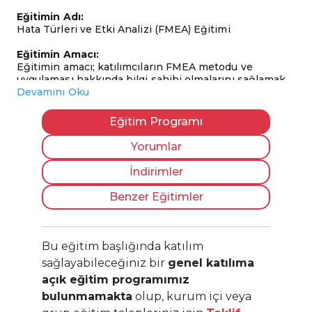
Eğitimin Adı:
Hata Türleri ve Etki Analizi (FMEA) Eğitimi
Eğitimin Amacı:
Eğitimin amacı; katılımcıların FMEA metodu ve
uygulaması hakkında bilgi sahibi olmalarını sağlamak
ve yeteneklerini geliştirmektir.
Devamını Oku
Hedef Kitle:
Eğitim Programı
Üst ve orta kademe yöneticiler, ürün üzerinde etkisi
olan faaliyetlerde görev alan mühendisler, uzmanlar,
Yorumlar
teknisyenler, çalışanlar.
İndirimler
Katılım Ön Şartı:
Bu eğitime katılım için herhangi bir ön şart
Benzer Eğitimler
bulunmamaktadır. Dileyen herkes eğitimimize katılım
sağlayabilir.
Eğitimin Süresi:
Bu eğitim başlığında katılım
8 saat (1 gün)
sağlayabileceğiniz bir
genel katılıma
açık eğitim programımız
Eğitimin İçeriği:
bulunmamakta
olup, kurum içi veya
FMEA kavramı