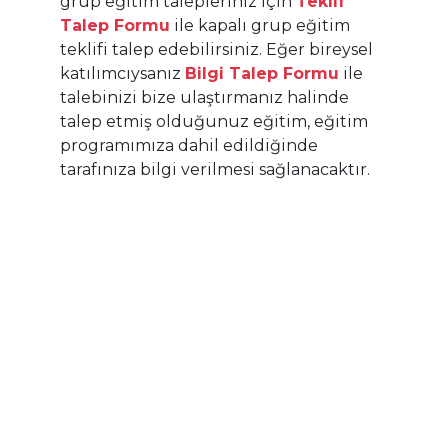
grup eğitim talepleriniz için
Teklif
FMEA'nın amacı
Potansiyel hata modu ve belirlenmesi
Talep Formu
ile kapalı grup eğitim
FMEA'nın başlatılması ve sonlandırılması
teklifi talep edebilirsiniz. Eğer bireysel
Hata türleri etki analizi uygulama aşamaları
katılımcıysanız
Bilgi Talep Formu
ile
FMEA çalışma grubunun oluşturulması
FMEA çeşitleri
talebinizi bize ulaştırmanız halinde
FMEA kabul kriterleri
talep etmiş olduğunuz eğitim, eğitim
FMEA'nın kalite sistemleri açısından önemi
programımıza dahil edildiğinde
Hata türleri etki analizi örnekleri
Raporlama
tarafınıza bilgi verilmesi sağlanacaktır.
Sonuçların değerlendirilmesi
Pratik çalışmalar
Sertifika:
Eğitimin en az %80'ine katılım sağlayan
katılımcılarımıza katılım sertifikası düzenlenecektir.