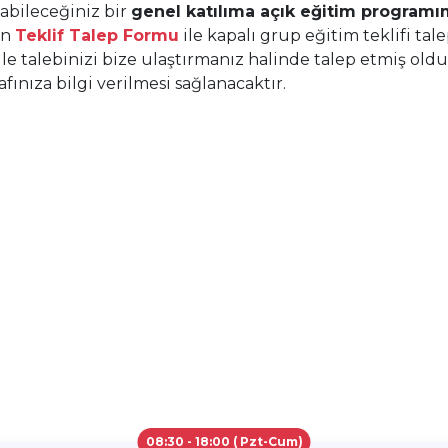
yabileceğiniz bir
genel katılıma açık eğitim progra
in
Teklif Talep Formu
ile kapalı grup eğitim teklifi tale
ile talebinizi bize ulaştırmanız halinde talep etmiş ol
ınıza bilgi verilmesi sağlanacaktır.
08:30 - 18:00 ( Pzt-Cum)