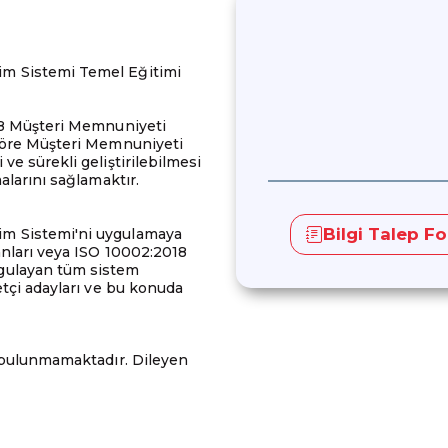
im Sistemi Temel Eğitimi
018 Müşteri Memnuniyeti
 göre Müşteri Memnuniyeti
ve sürekli geliştirilebilmesi
alarını sağlamaktır.
Bilgi Talep F
im Sistemi'ni uygulamaya
anları veya ISO 10002:2018
gulayan tüm sistem
etçi adayları ve bu konuda
t bulunmamaktadır. Dileyen