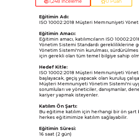
1,248 İnceleme
0 Puan
Eğitimin Adı:
ISO 10002:2018 Müşteri Memnuniyeti Yönet
Eğitimin Amacı:
Eğitimin amacı, katılımcıların ISO 10002:2
Yönetim Sistemi Standardı gerekliliklerine
Yönetim Sistemi'nin kurulması, sürdürülmesi 
için gerekli olan tüm temel bilgiye sahip olm
Hedef Kitle:
ISO 10002:2018 Müşteri Memnuniyeti Yönet
başlayacak, geçiş yapacak olan kuruluş çalış
Müşteri Memnuniyeti Yönetim Sistemi'ni uy
sorumluları ve yöneticiler, danışmanlar, den
kariyer yapmak isteyenler.
Katılım Ön Şartı:
Bu eğitime katılım için herhangi bir ön şar
herkes eğitimimize katılım sağlayabilir.
Eğitimin Süresi:
16 saat (2 gün)