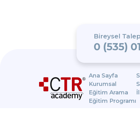
Bireysel Talep
0 (535) 0
Ana Sayfa
S
Kurumsal
S
Eğitim Arama
İ
Eğitim Programı
CTR Academy,
Exemplar
Global onaylı
bir eğitim
sağlayıcısıdır.