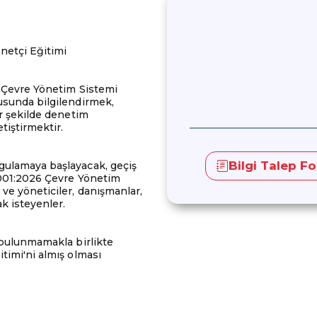
netçi Eğitimi
6 Çevre Yönetim Sistemi
usunda bilgilendirmek,
ir şekilde denetim
tiştirmektir.
Bilgi Talep F
gulamaya başlayacak, geçiş
4001:2026 Çevre Yönetim
ve yöneticiler, danışmanlar,
k isteyenler.
 bulunmamakla birlikte
timi'ni almış olması