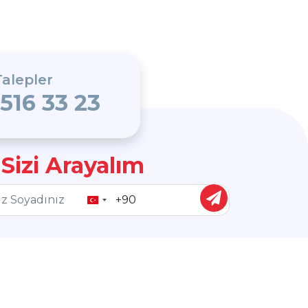
alepler
 516 33 23
 Sizi Arayalım
Turkey
+90
Bizi Takip Edin