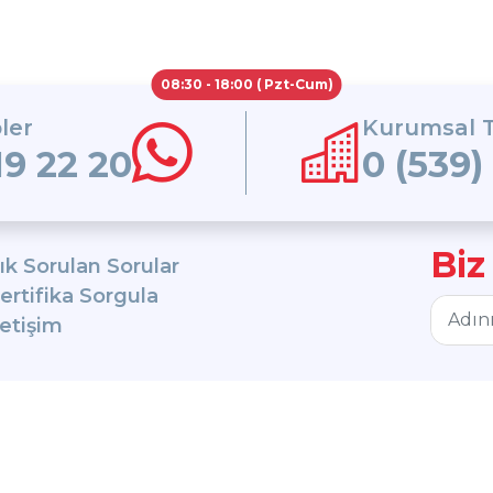
08:30 - 18:00 ( Pzt-Cum)
ler
Kurumsal T
19 22 20
0 (539)
Biz
ık Sorulan Sorular
ertifika Sorgula
letişim