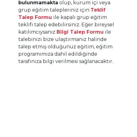
Katılım Ön Şartı:
bulunmamakta
olup, kurum içi veya
Bu eğitime katılım için ISO 14064-1 standardı hakkında
grup eğitim talepleriniz için
Teklif
temel bilgi sahibi olunmalıdır.
Talep Formu
ile kapalı grup eğitim
Eğitimin Süresi:
teklifi talep edebilirsiniz. Eğer bireysel
32 saat (4 gün)
katılımcıysanız
Bilgi Talep Formu
ile
talebinizi bize ulaştırmanız halinde
Eğitimin İçeriği:
talep etmiş olduğunuz eğitim, eğitim
Küresel iklim hedefleri ve kurumsal sorumluluk
programımıza dahil edildiğinde
Karbon yönetiminin stratejik önemi
Standardın maddelerinin detaylı yorumu
tarafınıza bilgi verilmesi sağlanacaktır.
Zorunlu ve isteğe bağlı gereklilikler
Kontrol yaklaşımları
Karmaşık yapı ve iştiraklerde emisyon sınırları
Kapsam 1, 2 ve 3 emisyonlarının detaylı
hesaplanması
Emisyon faktörlerinin seçimi ve uygulanması
Veri doğruluğunun değerlendirilmesi
Belirsizliklerin azaltılması
ISO 14064-1’e uygun rapor yapısı
Denetim ve doğrulamaya hazır dokümantasyon
Doğrulama adımları
Sık karşılaşılan uygunsuzluklar
Azaltım projeleri