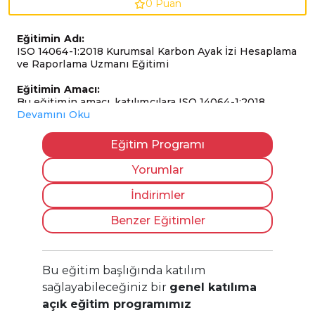
0 Puan
Eğitimin Adı:
ISO 14064-1:2018 Kurumsal Karbon Ayak İzi Hesaplama
ve Raporlama Uzmanı Eğitimi
Eğitimin Amacı:
Bu eğitimin amacı, katılımcılara ISO 14064-1:2018
standardı doğrultusunda kurumsal sera gazı
Devamını Oku
emisyonlarının kapsamlı şekilde belirlenmesi,
hesaplanması, raporlanması ve doğrulamaya hazır hale
Eğitim Programı
getirilmesi konusunda ileri düzey bilgi ve uygulama
yetkinliği kazandırmaktır. Eğitim, karbon ayak izi
Yorumlar
çalışmalarını bağımsız olarak yürütebilecek uzmanlar
yetiştirmeyi hedefler.
İndirimler
Hedef Kitle:
Benzer Eğitimler
Kurumsal karbon ayak izi çalışmalarında uzmanlaşmak
isteyen profesyoneller; sürdürülebilirlik, ESG ve iklim
değişikliği ekipleri; çevre, enerji ve kalite yönetim
sistemi yöneticileri; karbon raporlamasından sorumlu
Bu eğitim başlığında katılım
uzmanlar; danışmanlar ve doğrulama süreçlerine
sağlayabileceğiniz bir
genel katılıma
hazırlık yapan ekipler.
açık eğitim programımız