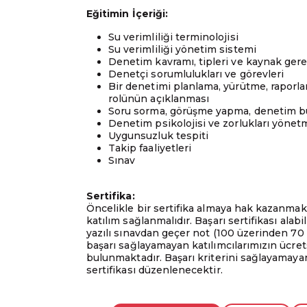
Eğitimin İçeriği:
Su verimliliği terminolojisi
Su verimliliği yönetim sistemi
Denetim kavramı, tipleri ve kaynak gerek
Denetçi sorumlulukları ve görevleri
Bir denetimi planlama, yürütme, raporla
rolünün açıklanması
Soru sorma, görüşme yapma, denetim bu
Denetim psikolojisi ve zorlukları yönet
Uygunsuzluk tespiti
Takip faaliyetleri
Sınav
Sertifika:
Öncelikle bir sertifika almaya hak kazanmak
katılım sağlanmalıdır. Başarı sertifikası ala
yazılı sınavdan geçer not (100 üzerinden 70 
başarı sağlayamayan katılımcılarımızın ücrets
bulunmaktadır. Başarı kriterini sağlayamayan 
sertifikası düzenlenecektir.