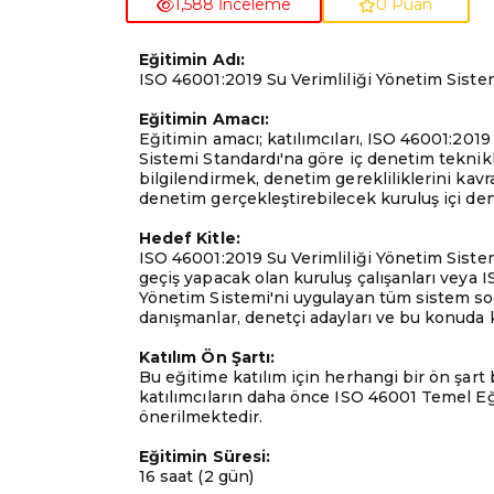
1,588 İnceleme
0 Puan
Eğitimin Adı:
ISO 46001:2019 Su Verimliliği Yönetim Siste
Eğitimin Amacı:
Eğitimin amacı; katılımcıları, ISO 46001:2019
Sistemi Standardı'na göre iç denetim tekni
bilgilendirmek, denetim gerekliliklerini kavr
denetim gerçekleştirebilecek kuruluş içi dene
Hedef Kitle:
ISO 46001:2019 Su Verimliliği Yönetim Siste
geçiş yapacak olan kuruluş çalışanları veya I
Yönetim Sistemi'ni uygulayan tüm sistem sor
danışmanlar, denetçi adayları ve bu konuda 
Katılım Ön Şartı:
Bu eğitime katılım için herhangi bir ön şart
katılımcıların daha önce ISO 46001 Temel Eği
önerilmektedir.
Eğitimin Süresi:
16 saat (2 gün)