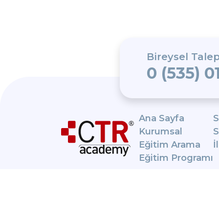
Bireysel Talep
0 (535) 0
Ana Sayfa
S
Kurumsal
S
Eğitim Arama
İ
Eğitim Programı
CTR Academy,
Exemplar
Global onaylı
bir eğitim
sağlayıcısıdır.