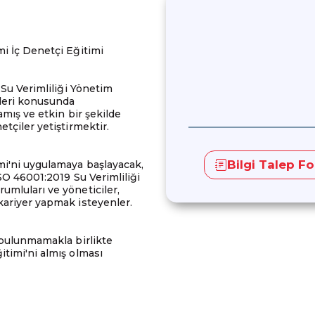
mi İç Denetçi Eğitimi
 Su Verimliliği Yönetim
kleri konusunda
amış ve etkin bir şekilde
tçiler yetiştirmektir.
Bilgi Talep F
mi'ni uygulamaya başlayacak,
SO 46001:2019 Su Verimliliği
umluları ve yöneticiler,
kariyer yapmak isteyenler.
 bulunmamakla birlikte
timi'ni almış olması