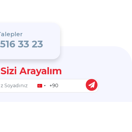
alepler
 516 33 23
 Sizi Arayalım
Turkey
+90
Bizi Takip Edin