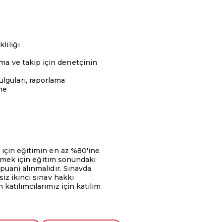
liliği
ma ve takip için denetçinin
lguları, raporlama
me
 için eğitimin en az %80'ine
bilmek için eğitim sonundaki
puan) alınmalıdır. Sınavda
iz ikinci sınav hakkı
katılımcılarımız için katılım