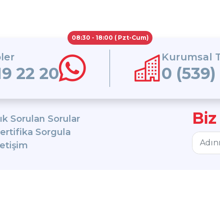
08:30 - 18:00 ( Pzt-Cum)
ler
Kurumsal T
19 22 20
0 (539)
Biz
ık Sorulan Sorular
ertifika Sorgula
letişim