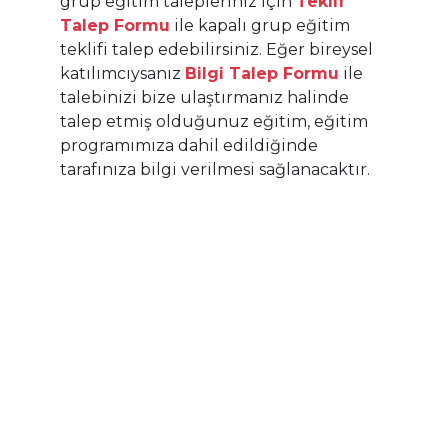
grup eğitim talepleriniz için
Teklif
Eğitimin Süresi:
Talep Formu
ile kapalı grup eğitim
8 saat (1 gün)
teklifi talep edebilirsiniz. Eğer bireysel
Eğitimin İçeriği:
katılımcıysanız
Bilgi Talep Formu
ile
Helal gıda nedir?
talebinizi bize ulaştırmanız halinde
OIC/SMIIC 24'ün tarihsel gelişimi
talep etmiş olduğunuz eğitim, eğitim
Helal gıda sisteminin faydaları
programımıza dahil edildiğinde
Terimler ve tanımlar
Temel kavramlar ve yapı
tarafınıza bilgi verilmesi sağlanacaktır.
OIC/SMIIC 24 şartlarının yorumlanması
İlgili mevzuat
Pratik çalışmalar
Sertifika:
Eğitimin en az %80'ine katılım sağlayan
katılımcılarımıza katılım sertifikası düzenlenecektir.