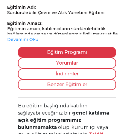
Eğitimin Adı:
Sürdürülebilir Çevre ve Atık Yönetimi Eğitimi
Eğitimin Amacı:
Eğitimin amacı, katılımcıların sürdürülebilirlik
bağlamında çevre ve düzenlenmiş ilgili mevzuat ile
atıkların yönetimi hakkında tüm temel bilgiye sahip
Devamını Oku
olmalarını sağlamaktır.
Eğitim Programı
Hedef Kitle:
Firma sahipleri, çevre mevzuatı şartlarını yerine
Yorumlar
getirmesi zorunlu yöneticiler, sürece dahil olması
gereken her birimden çalışanlar.
İndirimler
Katılım Ön Şartı:
Benzer Eğitimler
Bu eğitime katılım için herhangi bir ön şart
bulunmamaktadır. Dileyen herkes eğitimimize katılım
sağlayabilir.
Bu eğitim başlığında katılım
Eğitimin Süresi:
sağlayabileceğiniz bir
genel katılıma
8 saat (1 gün)
açık eğitim programımız
Eğitimin İçeriği:
bulunmamakta
olup, kurum içi veya